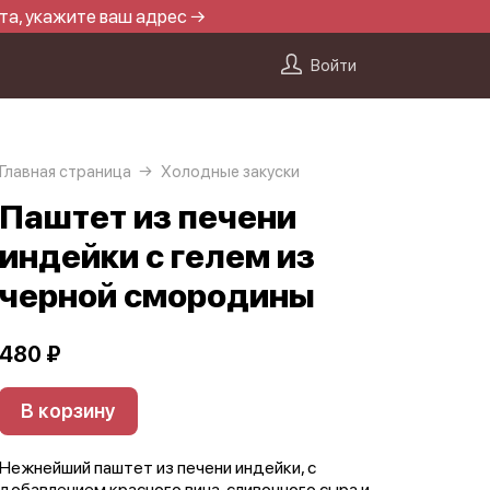
та, укажите ваш адрес →
Войти
Главная страница
Холодные закуски
Паштет из печени
индейки с гелем из
черной смородины
480 ₽
В корзину
Нежнейший паштет из печени индейки, с
добавлением красного вина, сливочного сыра и