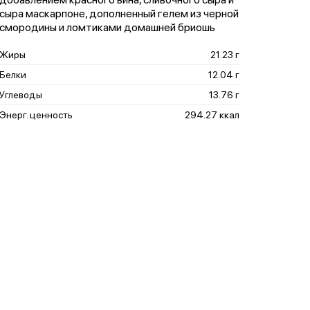
сыра маскарпоне, дополненный гелем из черной
смородины и ломтиками домашней бриошь
Жиры
21.23 г
Белки
12.04 г
Углеводы
13.76 г
Энерг. ценность
294.27 ккал