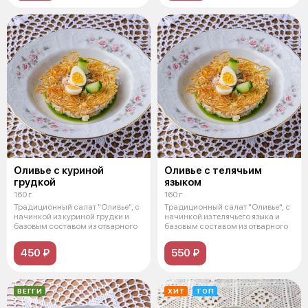
Оливье с куриной
Оливье с телячьим
грудкой
языком
160 г
160 г
Традиционный салат "Оливье", с
Традиционный салат "Оливье", с
начинкой из куриной грудки и
начинкой из телячьего языка и
базовым составом из отварного
базовым составом из отварного
450 ₽
550 ₽
ВЕГГИ
ХИТ
ТОП