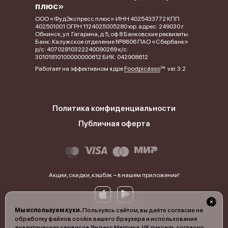
плюс»
ООО «ФудЭкспресс плюс» ИНН 4025433772 КПП
402501001 ОГРН 1124025005280 юр. адрес: 249030 г.
Обнинск, ул. Гагарина, д 5, оф 8 Банковские реквизиты:
Банк: Калужское отделение №8606 ПАО «Сбербанк»
р/с: 40702810322240090269 к/с:
30101810100000000612 БИК: 042908612
Работает на эффективном ядре
Foodpicásso
ver. 3.2
Политика конфиденциальности
Публичная оферта
Акции, скидки, кэшбэк − в нашем приложении!
Мы используем куки.
Пользуясь сайтом, вы даёте согласие на
обработку файлов cookie вашего браузера и использование
аналитических сервисов Яндекс Метрика, VK пиксель согласно