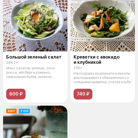
Большой зеленый салат
Креветки с авокадо
и клубникой
284.2 г
250 г
Микс салатов: шпинат, лоло
росса, айсберг и романо,
На подушку из шпината и руколы
свекольная ботва, зеленое
выкладываются обжаренные со
яблоко, авок
специями креветки, спелая клубн
600 ₽
740 ₽
ХИТ
ТОП