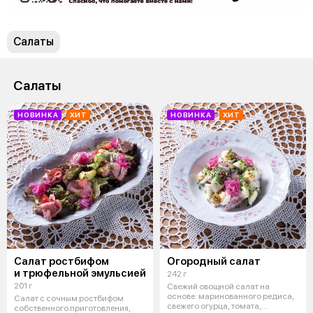
Салаты
Салаты
НОВИНКА
ХИТ
НОВИНКА
ХИТ
Салат ростбифом
Огородный салат
и трюфельной эмульсией
242 г
201 г
Свежий овощной салат на
основе: маринованного редиса,
Салат с сочным ростбифом
свежего огурца, томата,
собственного приготовления,