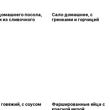
домашнего посола,
Сало домашнее, с
м из сливочного
гренками и горчицей
 говяжий, с соусом
Фаршированные яйца с
красной икрой