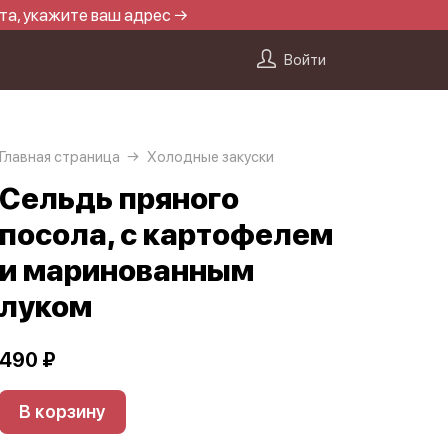
та, укажите ваш адрес →
Войти
Главная страница
Холодные закуски
Сельдь пряного
посола, с картофелем
и маринованным
луком
490 ₽
В корзину