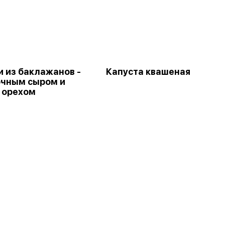
и из баклажанов -
Капуста квашеная
очным сыром и
 орехом