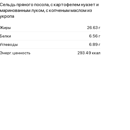
Сельдь пряного посола, с картофелем нуазет и
маринованным луком, с копченым маслом из
укропа
Жиры
26.63 г
Белки
6.56 г
Углеводы
6.89 г
Энерг. ценность
293.49 ккал