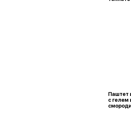
Паштет 
с гелем 
смород