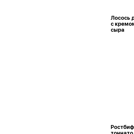
Лосось 
с кремо
сыра
Ростбиф
тоннато