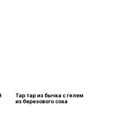
й
Тар тар из бычка с гелем
из березового сока