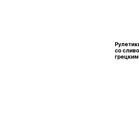
Рулетик
со слив
грецким