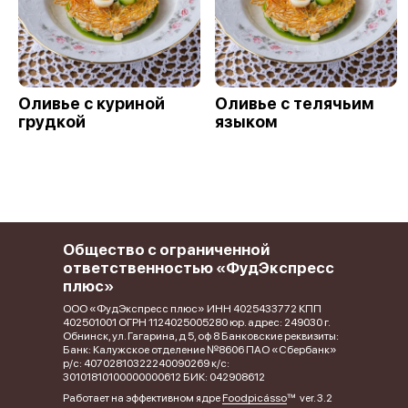
Оливье с куриной
Оливье с телячьим
грудкой
языком
Общество с ограниченной
ответственностью «ФудЭкспресс
плюс»
ООО «ФудЭкспресс плюс» ИНН 4025433772 КПП
402501001 ОГРН 1124025005280 юр. адрес: 249030 г.
Обнинск, ул. Гагарина, д 5, оф 8 Банковские реквизиты:
Банк: Калужское отделение №8606 ПАО «Сбербанк»
р/с: 40702810322240090269 к/с:
30101810100000000612 БИК: 042908612
Работает на эффективном ядре
Foodpicásso
ver. 3.2