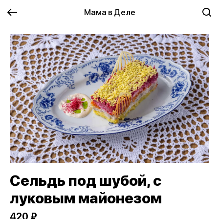
Мама в Деле
Сельдь под шубой, с
луковым майонезом
420 ₽