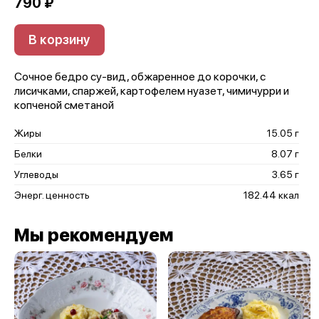
790 ₽
В корзину
Сочное бедро су-вид, обжаренное до корочки, с
лисичками, спаржей, картофелем нуазет, чимичурри и
копченой сметаной
Жиры
15.05 г
Белки
8.07 г
Углеводы
3.65 г
Энерг. ценность
182.44 ккал
Мы рекомендуем