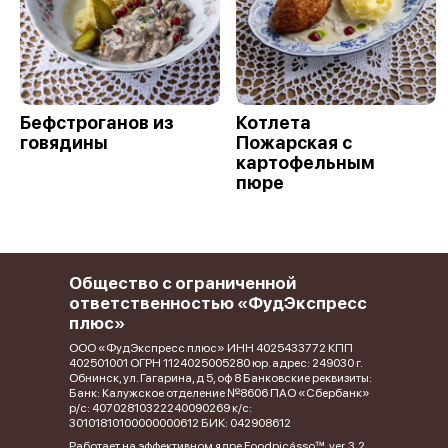
Бефстроганов из
Котлета
говядины
Пожарская с
картофельным
пюре
Общество с ограниченной
ответственностью «ФудЭкспресс
плюс»
ООО «ФудЭкспресс плюс» ИНН 4025433772 КПП
402501001 ОГРН 1124025005280 юр. адрес: 249030 г.
Обнинск, ул. Гагарина, д 5, оф 8 Банковские реквизиты:
Банк: Калужское отделение №8606 ПАО «Сбербанк»
р/с: 40702810322240090269 к/с:
30101810100000000612 БИК: 042908612
Работает на эффективном ядре
Foodpicásso
ver. 3.2