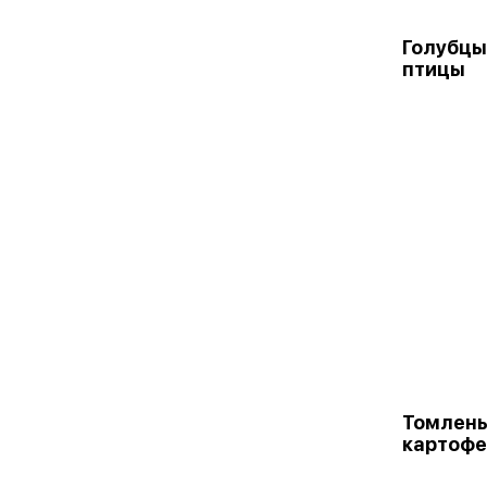
Голубцы
птицы
Томлены
картоф