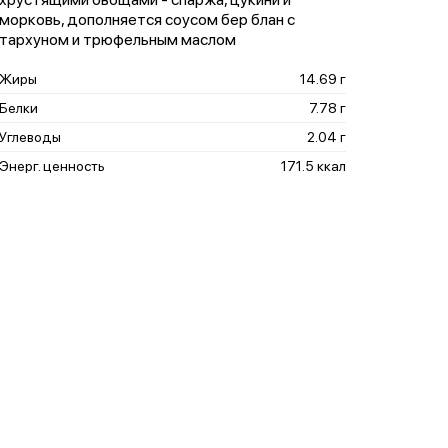
морковь, дополняется соусом бер блан с
тархуном и трюфельным маслом
Жиры
14.69 г
Белки
7.78 г
Углеводы
2.04 г
Энерг. ценность
171.5 ккал