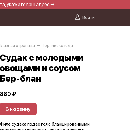
та, укажите ваш адрес →
Войти
Главная страница
Горячие блюда
Судак с молодыми
овощами и соусом
Бер-блан
880 ₽
В корзину
Филе судака подается с бланшированными
хрустящими овощами - спаржа, цукини и