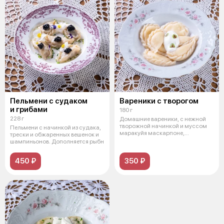
Пельмени с судаком
Вареники с творогом
и грибами
180 г
228 г
Домашние вареники, с нежной
творожной начинкой и муссом
Пельмени с начинкой из судака,
маракуйя маскарпоне,
трески и обжаренных вешенок и
дополнены сме
шампиньонов. Дополняется рыбн
450 ₽
350 ₽