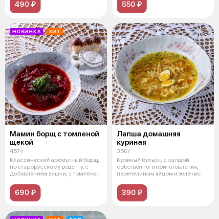
490 ₽
550 ₽
НОВИНКА
ХИТ
Мамин борщ с томленой
Лапша домашняя
щекой
куриная
457 г
350 г
Классический ароматный борщ,
Куриный бульон, с лапшой
по старорусскому рецепту, с
собственного приготовления,
добавлением вишни, с томленой
перепелиным яйцом и зеленью
щек
690 ₽
390 ₽