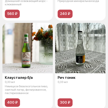
Домашний освежающий морс -
Природная минеральная вода
клюквенный
560 ₽
240 ₽
Клаусталер б/а
Рич тоник
0,33 мл
0,33 мл
Немецкое безалкогольное пиво,
светлый лагер, фильтрованное,
пастеризованное
400 ₽
300 ₽