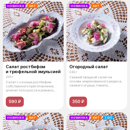
НОВИНКА
ХИТ
НОВИНКА
ХИТ
Салат ростбифом
Огородный салат
и трюфельной эмульсией
242 г
201 г
Свежий овощной салат на
основе: маринованного редиса,
Салат с сочным ростбифом
свежего огурца, томата,
собственного приготовления,
маринованног
шпинат лоло росса и романо,
томаты, к
590 ₽
350 ₽
НОВИНКА
ХИТ
НОВИНКА
ХИТ
ТОП