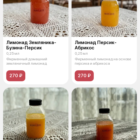
Лимонад Земляника-
Лимонад Персик-
Бузина-Персик
Абрикос
0,25 мл
0,25 мл
Фирменный домашний
Фирменный лимонад на основе
земляничный лимонад
персика и абрикоса
270 ₽
270 ₽