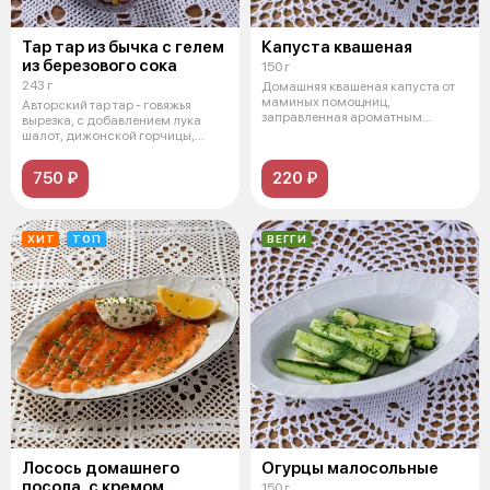
Тар тар из бычка с гелем
Капуста квашеная
из березового сока
150 г
243 г
Домашняя квашеная капуста от
маминых помощниц,
Авторский тар тар - говяжья
заправленная ароматным
вырезка, с добавлением лука
маслом, с клюквой, м
шалот, дижонской горчицы,
корнишон
750 ₽
220 ₽
ХИТ
ТОП
ВЕГГИ
Лосось домашнего
Огурцы малосольные
посола, с кремом
150 г