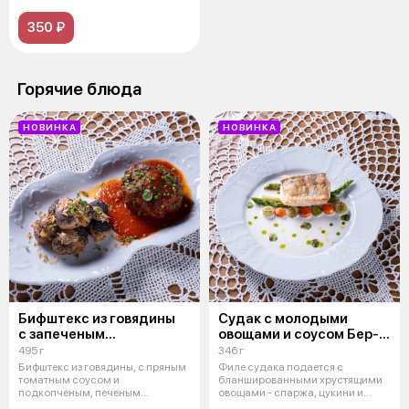
350 ₽
Горячие блюда
НОВИНКА
НОВИНКА
Бифштекс из говядины
Судак с молодыми
с запеченым
овощами и соусом Бер-
картофелем
блан
495 г
346 г
Бифштекс из говядины, с пряным
Филе судака подается с
томатным соусом и
бланшированными хрустящими
подкопченым, печеным
овощами - спаржа, цукини и
картофелем, начиненн
морковь, допо