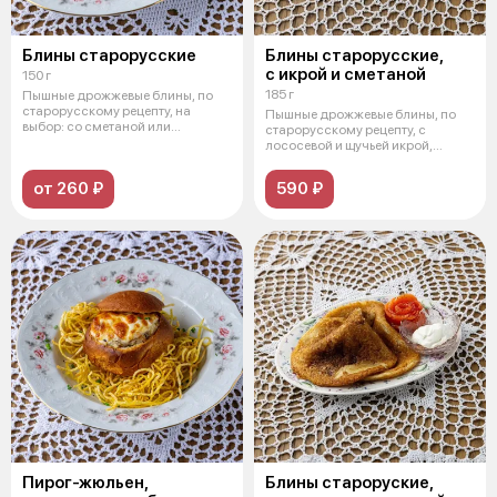
Блины старорусские
Блины старорусские,
с икрой и сметаной
150 г
185 г
Пышные дрожжевые блины, по
старорусскому рецепту, на
Пышные дрожжевые блины, по
выбор: со сметаной или
старорусскому рецепту, с
домашним мамин
лососевой и щучьей икрой,
дополненные
от 260 ₽
590 ₽
Пирог-жюльен,
Блины староруские,