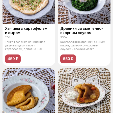
Хычины с картофелем
Драники со сметенно-
и сыром
икорным соусом
и щавелем
204 г
330 г
Тонкая лепешка начиненная
Картофельные драники с яйцом
двумя видами сыра и
пашот, сливочно-икорным
картофелем, дополненная
соусом и свежим мелко-
кинзой и обильно сма
нарубленным щав
450 ₽
650 ₽