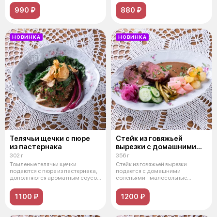
990 ₽
880 ₽
НОВИНКА
НОВИНКА
Телячьи щечки с пюре
Стейк из говяжьей
из пастернака
вырезки с домашними
соленьями
302 г
356 г
Томленые телячьи щечки
Стейк из говяжьей вырезки
подаются с пюре из пастернака,
подается с домашними
дополняются ароматным соусом
соленьями - малосольные
на осно
огурцы, черемша, ма
1100 ₽
1200 ₽