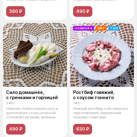
ореха, с вяле
копченым маслом из укро
380 ₽
490 ₽
НОВИНКА
ХИТ
ТОП
Сало домашнее,
Ростбиф говяжий,
с гренками и горчицей
с соусом тоннато
248 г
140 г
Нежное слабосоленое сало, в
Нежный ростбиф, собственного
дополнении с классической
приготовления, нарезанный
столовой горчицей, зелёным
тонкими слайсами.
луком, хр
Деликатесное мясо
490 ₽
630 ₽