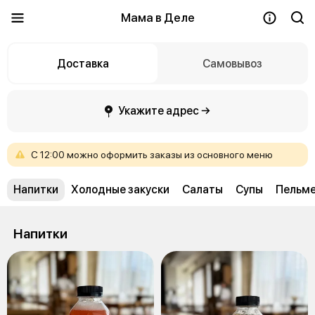
Мама в Деле
Доставка
Самовывоз
Укажите адрес →
С
12:00
можно
оформить
заказы
из
основного
меню
Напитки
Холодные закуски
Салаты
Супы
Пельме
Напитки