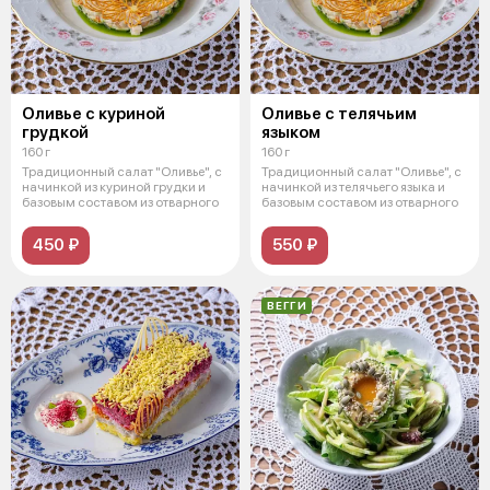
Оливье с куриной
Оливье с телячьим
грудкой
языком
160 г
160 г
Традиционный салат "Оливье", с
Традиционный салат "Оливье", с
начинкой из куриной грудки и
начинкой из телячьего языка и
базовым составом из отварного
базовым составом из отварного
450 ₽
550 ₽
ВЕГГИ