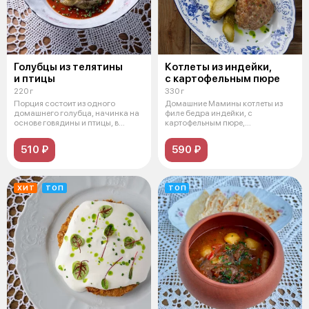
Голубцы из телятины
Котлеты из индейки,
и птицы
с картофельным пюре
220 г
330 г
Порция состоит из одного
Домашние Мамины котлеты из
домашнего голубца, начинка на
филе бедра индейки, с
основе говядины и птицы, в
картофельным пюре,
ароматно
малосольными огурцами
510 ₽
590 ₽
ХИТ
ТОП
ТОП