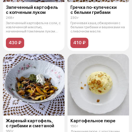
Запеченный картофель
Гречка по-купечески
с копченым луком
с белыми грибами
268 г
230 г
Запеченный картофель на соли, с
Гречневая каша,обжаренная с
извлеченной мякотью,
белыми грибами и вешенками на
начиненный томленым луком
сливочном масле.
шалотом в к
430 ₽
410 ₽
Жареный картофель,
Картофельное пюре
с грибами и сметаной
150 г
160 г
Домашнее пюре, с хрустящим