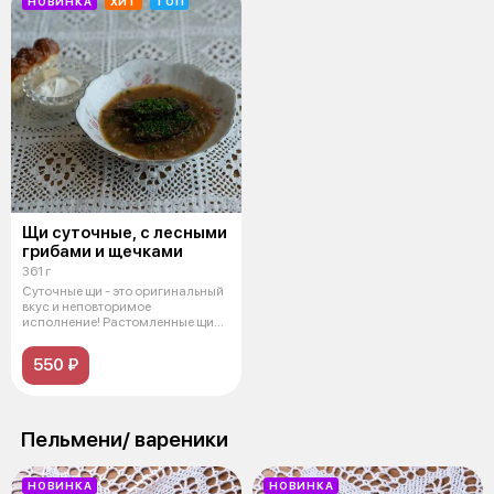
НОВИНКА
ХИТ
ТОП
Щи суточные, с лесными
грибами и щечками
361 г
Суточные щи - это оригинальный
вкус и неповторимое
исполнение! Растомленные щи
на основе о
550 ₽
Пельмени/ вареники
НОВИНКА
НОВИНКА