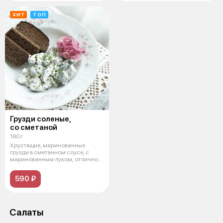
ХИТ
ТОП
Грузди соленые,
со сметаной
180 г
Хрустящие, маринованные
грузди в сметанном соусе, с
маринованным луком, отлично
дополнят л
590 ₽
Салаты