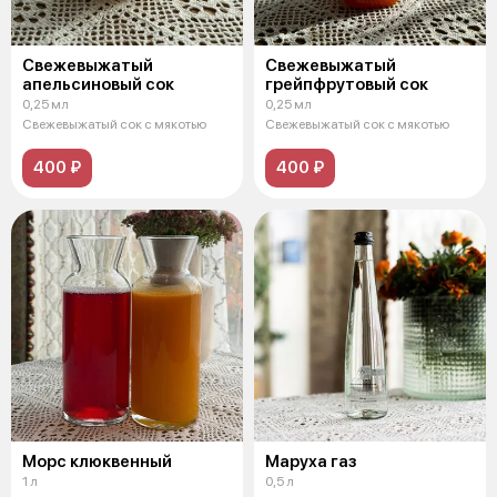
Свежевыжатый
Свежевыжатый
апельсиновый сок
грейпфрутовый сок
0,25 мл
0,25 мл
Свежевыжатый сок с мякотью
Свежевыжатый сок с мякотью
400 ₽
400 ₽
Морс клюквенный
Маруха газ
1 л
0,5 л