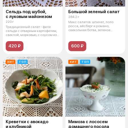
Сельдь под шубой,
Большой зеленый салат
с луковым майонезом
284.2 г
220 г
Микс салатов: шпинат, лоло
росса, айсберг и романо,
Традиционный салат - филе
свекольная ботва, зеленое
сельди с отварным картофелем,
яблоко, авок
свеклой, морковью, с соусом из
лук
420 ₽
600 ₽
ХИТ
ТОП
ХИТ
ТОП
Креветки с авокадо
Мимоза с лососем
и клубникой
домашнего посола