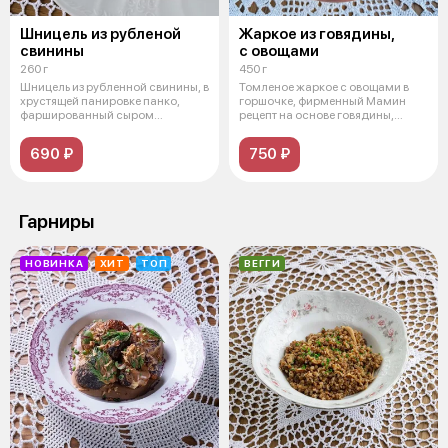
Шницель из рубленой
Жаркое из говядины,
свинины
с овощами
260 г
450 г
Шницель из рубленной свинины, в
Томленое жаркое с овощами в
хрустящей панировке панко,
горшочке, фирменный Мамин
фаршированный сыром
рецепт на основе говядины,
моцарелла и
картофеля
690 ₽
750 ₽
Гарниры
НОВИНКА
ХИТ
ТОП
ВЕГГИ