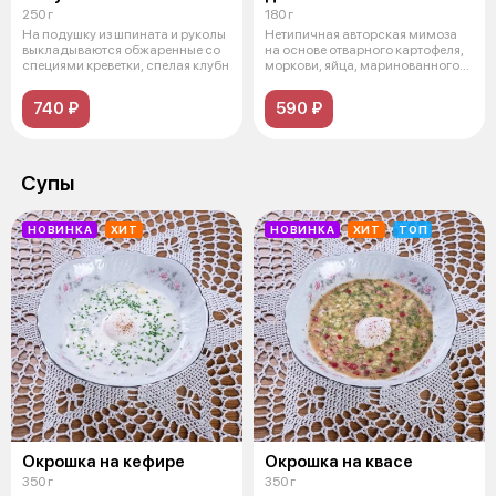
250 г
180 г
На подушку из шпината и руколы
Нетипичная авторская мимоза
выкладываются обжаренные со
на основе отварного картофеля,
специями креветки, спелая клубн
моркови, яйца, маринованного
кр
740 ₽
590 ₽
Супы
НОВИНКА
ХИТ
НОВИНКА
ХИТ
ТОП
Окрошка на кефире
Окрошка на квасе
350 г
350 г