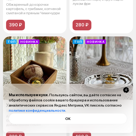
луком фри
Обжаренный до корочки
картофель, с грибами, копченой
сметаной и пряным Чимичурри
390 ₽
280 ₽
ТОП
НОВИНКА
ТОП
НОВИНКА
Мы используем куки.
Пользуясь сайтом, вы даёте согласие на
обработку файлов cookie вашего браузера и использование
Хлеб гречишный
Копченое масло
аналитических сервисов Яндекс Метрика, VK пиксель согласно
политике конфиденциальности
.
180 г
50 гр
Ароматный гречишный хлеб,
Копченое масло на березовой
ОК
бездрожжевой, на закваске, с
щепе
добавлением семян
подсолнечника, до