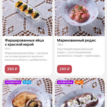
Фаршированные яйца
Маринованный редис
с красной икрой
158 г
131 г
Хрустящий маринованный
редис, с использованием
Фаршированные яйца - начинка
ароматных специй - кориандра,
на основе куриного желтка и
душистого пе
вителло тоннато, с добавлением
ма
390 ₽
290 ₽
НОВИНКА
ТОП
НОВИНКА
ХИТ