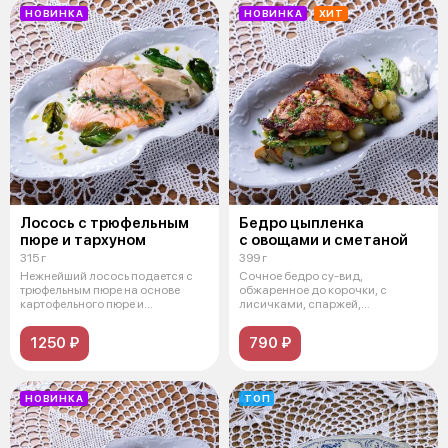
НОВИНКА
НОВИНКА
ХИТ
Лосось с трюфельным
Бедро цыпленка
пюре и тархуном
с овощами и сметаной
315 г
399 г
Нежнейший лосось подается с
Сочное бедро су-вид,
трюфельным пюре на основе
обжаренное до корочки, с
картофельного пюре и
лисичками, спаржей,
трюфельной саль
картофелем нуазет, чимич
1250 ₽
790 ₽
НОВИНКА
ТОП