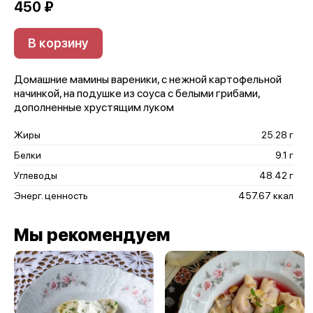
450 ₽
В корзину
Домашние мамины вареники, с нежной картофельной
начинкой, на подушке из соуса с белыми грибами,
дополненные хрустящим луком
Жиры
25.28 г
Белки
9.1 г
Углеводы
48.42 г
Энерг. ценность
457.67 ккал
Мы рекомендуем