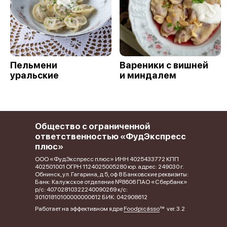
Пельмени
Вареники с вишней
уральские
и миндалем
Общество с ограниченной
ответственностью «ФудЭкспресс
плюс»
ООО «ФудЭкспресс плюс» ИНН 4025433772 КПП
402501001 ОГРН 1124025005280 юр. адрес: 249030 г.
Обнинск, ул. Гагарина, д 5, оф 8 Банковские реквизиты:
Банк: Калужское отделение №8606 ПАО «Сбербанк»
р/с: 40702810322240090269 к/с:
30101810100000000612 БИК: 042908612
Работает на эффективном ядре
Foodpicásso
ver. 3.2