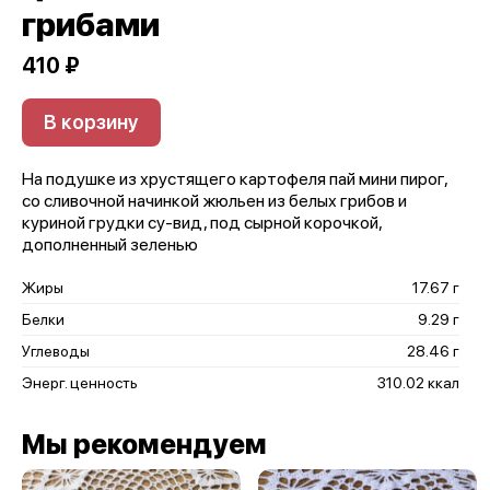
грибами
410 ₽
В корзину
На подушке из хрустящего картофеля пай мини пирог,
со сливочной начинкой жюльен из белых грибов и
куриной грудки су-вид, под сырной корочкой,
дополненный зеленью
Жиры
17.67 г
Белки
9.29 г
Углеводы
28.46 г
Энерг. ценность
310.02 ккал
Мы рекомендуем