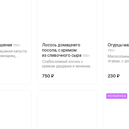
ашеная
Лосось домашнего
Огурцы ма
150 г
посола, с кремом
150 г
ашеная капуста
из сливочного сыра
помощниц,
100 г
Малосольны
я ароматным
огурцы, с д
Слабосоленый лосось с
квой,
чеснока и а
кремом дзадзыки и зеленым
м луком и
маслом, сливочный крем с
добавлением огуречного
750 ₽
230 ₽
релиша и приправы дзадзыки
НОВИНКА