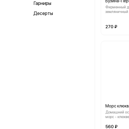
Бузина-Пер
Гарниры
Фирменный 
земляничный
Десерты
270 ₽
Морс клюк
Домашний о
морс - клюкв
560 ₽