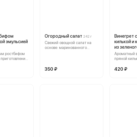
тбифом
Огородный салат
Винегрет 
242 г
ой эмульсией
килькой и
Свежий овощной салат на
из зелено
основе: маринованного
редиса, свежего огурца,
ым ростбифом
Ароматный винегрет с
томата, маринованного
 приготовления,
пряной киль
красного лука и перепелиных
росса и романо,
зеленого го
яиц, заправлен сметанным
ый лук и
заправкой н
350 ₽
420 ₽
соусом
соусом -
квашеной к
мульсия