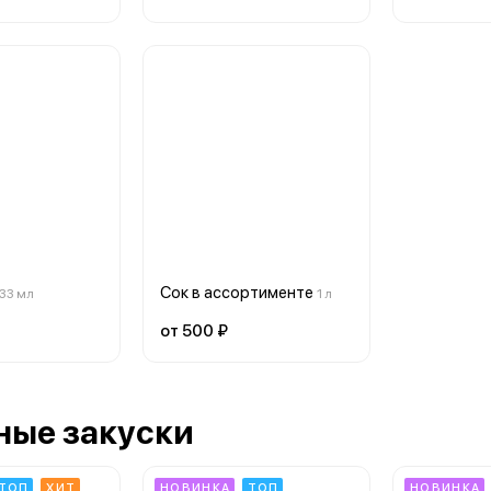
Сок в ассортименте
,33 мл
1 л
от 500 ₽
ные закуски
ТОП
ХИТ
НОВИНКА
ТОП
НОВИНКА