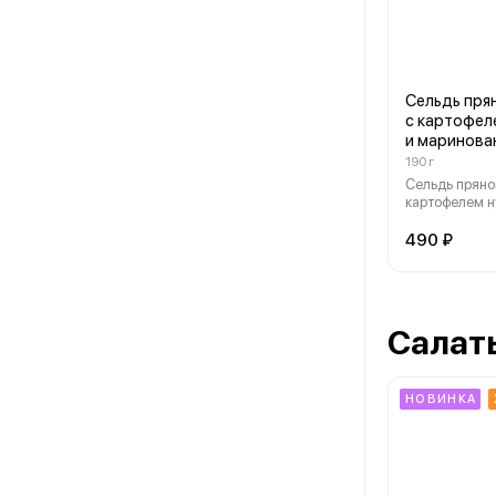
Сельдь пря
с картофел
и маринова
190 г
Сельдь пряно
картофелем н
маринованным
копченым мас
490 ₽
Салат
НОВИНКА