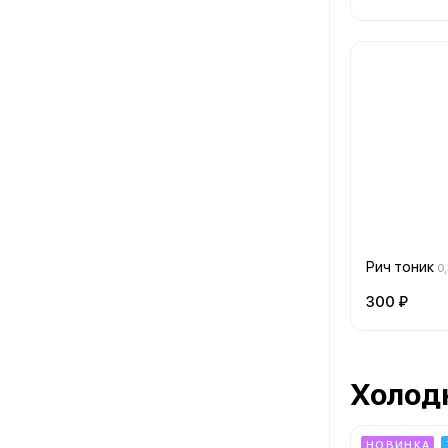
Рич тоник
0
300 ₽
Холод
НОВИНКА