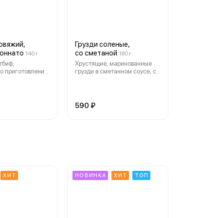
овяжий,
Грузди соленые,
тоннато
со сметаной
140 г
180 г
тбиф,
Хрустящие, маринованные
о приготовления,
грузди в сметанном соусе, с
 тонкими
маринованным луком,
Деликатесное
отлично дополнят любое
няется
горячее блюдо
 соусом Вителло
590 ₽
обжаренными
ХИТ
НОВИНКА
ХИТ
ТОП