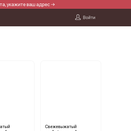
та, укажите ваш адрес →
Войти
атый
Свежевыжатый