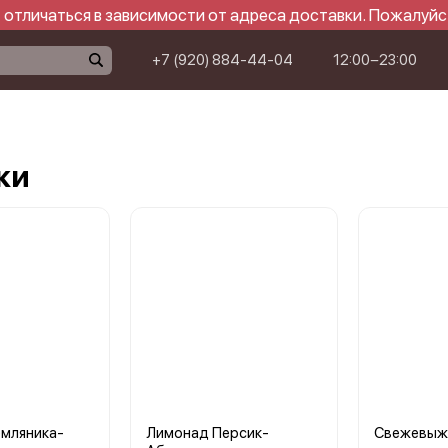
отличаться в зависимости от адреса доставки. Пожалуйс
+7 (920) 884-44-04
12:00−23:00
ки
мляника-
Лимонад Персик-
Свежевыж