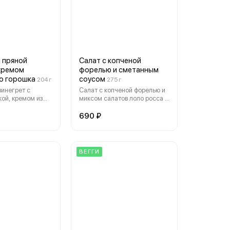
с пряной
Салат с копченой
 кремом
форелью и сметанным
го горошка
соусом
204 г
275 г
Салат с копченой форелью и
кой, кремом из
миксом салатов лоло росса и
рошка и
романо, шпинатом,
а основе
томатами, картофелем бейби,
690 ₽
апусты
зеленью и насыщенным
сметанным соусом с нотками
мяты и базилика
ВЕГГИ