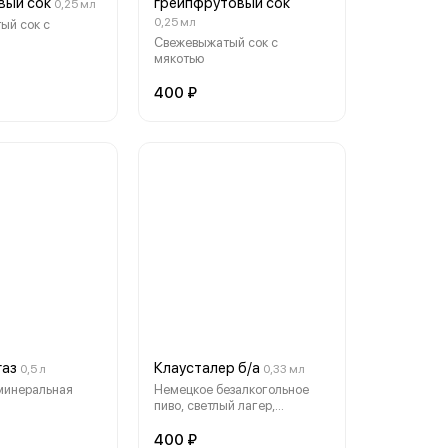
вый сок
грейпфрутовый сок
0,25 мл
0,25 мл
ый сок с
Свежевыжатый сок с
мякотью
400 ₽
газ
Клаусталер б/а
0,5 л
0,33 мл
минеральная
Немецкое безалкогольное
пиво, светлый лагер,
фильтрованное,
пастеризованное
400 ₽