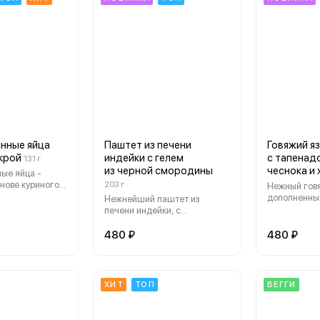
нные яйца
Паштет из печени
Говяжий я
икрой
индейки с гелем
с тапенад
131 г
из черной смородины
чеснока и 
ые яйца -
снове куриного
203 г
Нежный говя
лло тоннато, с
дополненны
Нежнейший паштет из
майонеза и 3-х
хрена и тап
печени индейки, с
кра лосося,
оливок кала
добавлением красного вина,
а, закуска
и ферменти
сливочного сыра и сыра
480 ₽
480 ₽
рюфельным
черного чес
маскарпоне, дополненный
ом сибулет
гелем из черной смородины
и ломтиками домашней
бриошь
ХИТ
ТОП
ВЕГГИ