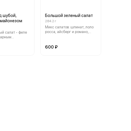
д шубой,
Большой зеленый салат
 майонезом
284.2 г
Микс салатов: шпинат, лоло
росса, айсберг и романо,
й салат - филе
свекольная ботва, зеленое
варным
яблоко, авокадо, цукини,
 свеклой,
базилик, кинза. Салат
 соусом из
600 ₽
дополнен ароматным
йонеза
маслом и
средиземноморской
заправкой, с кисло-слакдим
акцентом