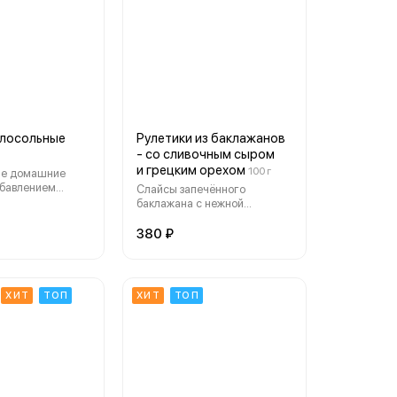
лосольные
Рулетики из баклажанов
- со сливочным сыром
и грецким орехом
100 г
е домашние
обавлением
Слайсы запечённого
роматного укропа
баклажана с нежной
начинкой из сливочного сыра
и грецкого ореха, с вялеными
380 ₽
томатами и зеленым маслом,
порция увеличилась до 4-х
штук
ХИТ
ТОП
ХИТ
ТОП