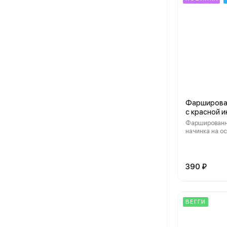
Фарширова
с красной 
Фаршированн
начинка на о
желтка и вите
добавлением 
видов икры: и
щуки и палтус
390 ₽
дополнена т
маслом и лук
ВЕГГИ