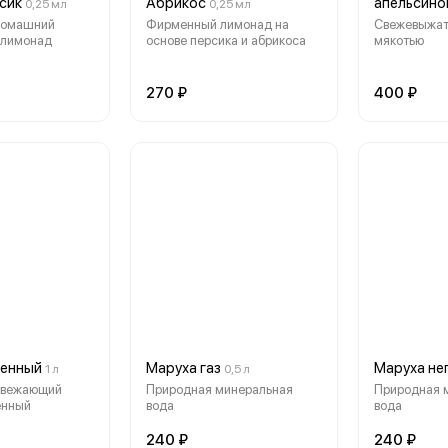
сик
Абрикос
апельсино
0,25 мл
0,25 мл
домашний
Фирменный лимонад на
Свежевыжат
 лимонад
основе персика и абрикоса
мякотью
270 ₽
400 ₽
венный
Маруха газ
Маруха не
1 л
0,5 л
свежающий
Природная минеральная
Природная 
енный
вода
вода
240 ₽
240 ₽