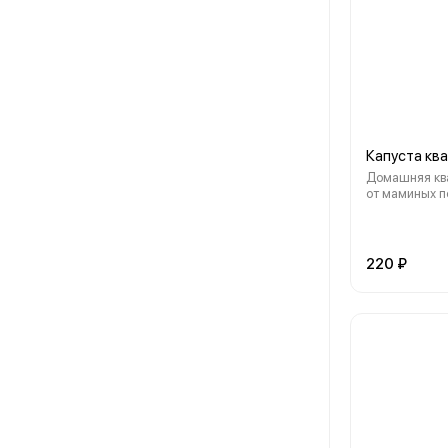
Капуста кв
Домашняя кв
от маминых 
заправленна
маслом, с клю
маринованны
зеленью
220 ₽