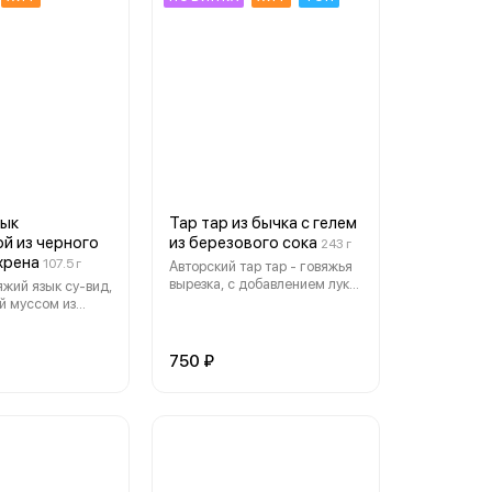
зык
Тар тар из бычка с гелем
ой из черного
из березового сока
243 г
хрена
107.5 г
Авторский тар тар - говяжья
вырезка, с добавлением лука
жий язык су-вид,
шалот, дижонской горчицы,
й муссом из
корнишонов, каперсов,
енадой на основе
перепелиного яйца,
мата, пармезана
трюфельного масла и мелко
рованного
750 ₽
нарубленной черемши.
нока
Подается с чипсами
собственного приготовления,
голубикой, айоли из черного
чеснока и гелем из березовго
сока, дополнен половинкой
гречишного хлеба